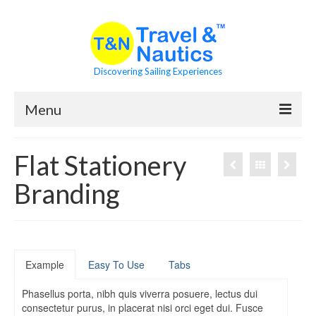
Discovering Sailing Experiences
Menu
Asociación
Flat Stationery
Sólo 5 Vídeos
Branding
Visión y Misión
Formación Náutica
Acceso a Classroom
Example
Easy To Use
Tabs
Enlaces para Navegantes
Phasellus porta, nibh quis viverra posuere, lectus dui
consectetur purus, in placerat nisi orci eget dui. Fusce