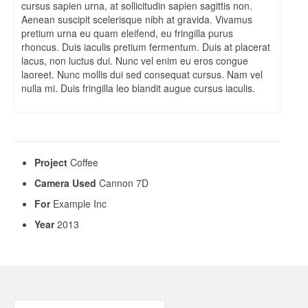
Viajes Náuticos
cursus sapien urna, at sollicitudin sapien sagittis non.
Aenean suscipit scelerisque nibh at gravida. Vivamus
pretium urna eu quam eleifend, eu fringilla purus
British Virgin Islands (UK)
rhoncus. Duis iaculis pretium fermentum. Duis at placerat
lacus, non luctus dui. Nunc vel enim eu eros congue
Baja California Sur (MX)
laoreet. Nunc mollis dui sed consequat cursus. Nam vel
nulla mi. Duis fringilla leo blandit augue cursus iaculis.
Acapulco (MX)
Valle de Bravo (MX)
Contacto
Project
Coffee
Preguntas Frecuentes
Camera Used
Cannon 7D
Colaboradores
For
Example Inc
Year
2013