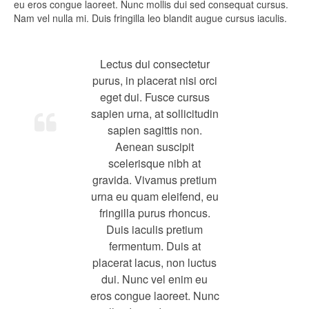
eu eros congue laoreet. Nunc mollis dui sed consequat cursus.
Viajes Náuticos
Nam vel nulla mi. Duis fringilla leo blandit augue cursus iaculis.
British Virgin Islands (UK)
Baja California Sur (MX)
Lectus dui consectetur
purus, in placerat nisi orci
Acapulco (MX)
eget dui. Fusce cursus
sapien urna, at sollicitudin
Valle de Bravo (MX)
sapien sagittis non.
Aenean suscipit
Contacto
scelerisque nibh at
Preguntas Frecuentes
gravida. Vivamus pretium
urna eu quam eleifend, eu
Colaboradores
fringilla purus rhoncus.
Duis iaculis pretium
fermentum. Duis at
placerat lacus, non luctus
dui. Nunc vel enim eu
eros congue laoreet. Nunc