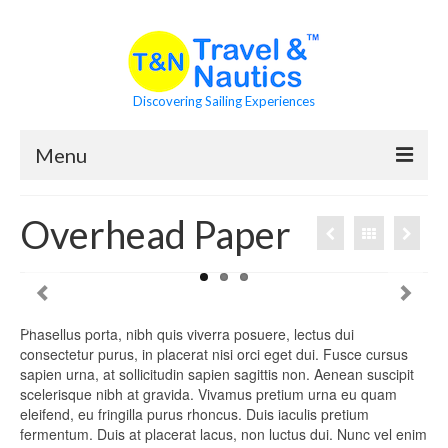
Discovering Sailing Experiences
Menu
Asociación
Overhead Paper
Sólo 5 Vídeos
Visión y Misión
Formación Náutica
Phasellus porta, nibh quis viverra posuere, lectus dui
consectetur purus, in placerat nisi orci eget dui. Fusce cursus
Acceso a Classroom
sapien urna, at sollicitudin sapien sagittis non. Aenean suscipit
scelerisque nibh at gravida. Vivamus pretium urna eu quam
eleifend, eu fringilla purus rhoncus. Duis iaculis pretium
Enlaces para Navegantes
fermentum. Duis at placerat lacus, non luctus dui. Nunc vel enim